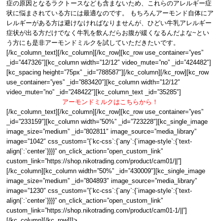
症の原因となるラクトースなども含まないため、これらのアレルギー症
状に悩まされている方には最適なのです。 もちろんアーモンド自体にア
レルギーがある方は避けなければなりませんが、ひどい牛乳アレルギー
症状が出る方だけでなく牛乳を飲んだらお腹が緩くなるんだよな~とい
う方にも是非アーモンドミルクを試していただきたいです。
[/kc_column_text][/kc_column][/kc_row][kc_row use_container=”yes”
_id=”447326″][kc_column width=”12/12″ video_mute=”no” _id=”424482″]
[kc_spacing height=”75px” _id=”788587″][/kc_column][/kc_row][kc_row
use_container=”yes” _id=”883420″][kc_column width=”12/12″
video_mute=”no” _id=”248422″][kc_column_text _id=”35285″]
アーモンドミルクはこちらから！
[/kc_column_text][/kc_column][/kc_row][kc_row use_container=”yes”
_id=”233159″][kc_column width=”50%” _id=”723228″][kc_single_image
image_size=”medium” _id=”802811″ image_source=”media_library”
image=”1042″ css_custom=”{`kc-css`:{`any`:{`image-style`:{`text-
align|`:`center`}}}}” on_click_action=”open_custom_link”
custom_link=”https://shop.nikotrading.com/product/cam01/||”]
[/kc_column][kc_column width=”50%” _id=”430009″][kc_single_image
image_size=”medium” _id=”804893″ image_source=”media_library”
image=”1230″ css_custom=”{`kc-css`:{`any`:{`image-style`:{`text-
align|`:`center`}}}}” on_click_action=”open_custom_link”
custom_link=”https://shop.nikotrading.com/product/cam01-1/||”]
[/kc_column][/kc_row]]]>