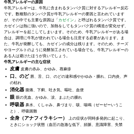
牛乳アレルギーの原因
牛乳アレルギーは、牛乳に含まれるタンパク質に対するアレルギー反応
です。数種類のタンパク質が牛乳アレルギーの要因と言われています
が、その中でも主要な原因は「
カゼイン
」と呼ばれるタンパク質です。
カゼインは熱に強いので、加熱をしてもタンパク質の構造が変化せず、
アレルギーを起こしてしまいます。そのため、牛乳アレルギーがある場
合は、調理に牛乳が使われている場合も注意する必要があります。ま
た、牛乳が発酵しても、カゼインの成分は残ります。そのため、チーズ
やヨーグルトのように発酵加工されている場合でも、牛乳アレルギーの
ある人は避けたほうが良いでしょう。
牛乳アレルギーの主な症状
皮膚
皮膚の赤み、かゆみ、蕁麻疹
口、のど
唇、舌、口、のどの違和感やかゆみ・腫れ、口内炎、声
の枯れ
消化器
腹痛、下痢、吐き気、嘔吐、血便
眼
眼の充血、かゆみ、涙、まぶたの腫れ
呼吸器
鼻水、くしゃみ、鼻づまり、咳、喘鳴（ゼーゼーいうこ
と）、呼吸困難
全身（アナフィラキシー）
上の症状が同時多発的に起こり、
ときにショック状態（血圧の急激な低下、頻脈、意識障害、失禁