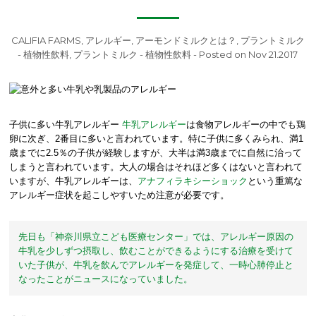
CALIFIA FARMS
,
アレルギー
,
アーモンドミルクとは？
,
プラントミルク
- 植物性飲料
,
プラントミルク - 植物性飲料
- Posted on Nov 21.2017
子供に多い牛乳アレルギー
牛乳アレルギー
は食物アレルギーの中でも鶏
卵に次ぎ、2番目に多いと言われています。特に子供に多くみられ、満1
歳までに2.5％の子供が経験しますが、大半は満3歳までに自然に治って
しまうと言われています。大人の場合はそれほど多くはないと言われて
いますが、牛乳アレルギーは、
アナフィラキシーショック
という重篤な
アレルギー症状を起こしやすいため注意が必要です。
先日も「神奈川県立こども医療センター」では、アレルギー原因の
牛乳を少しずつ摂取し、飲むことができるようにする治療を受けて
いた子供が、牛乳を飲んでアレルギーを発症して、一時心肺停止と
なったことがニュースになっていました。