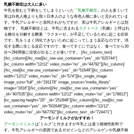
乳糖不耐症は大人に多い
牛乳を飲むと下痢をしてしまうといった「
乳糖不耐症
」の人も多くいて
実は白色人種よりも我々日本人のような有色人種に多いと言われていま
す。牛乳アレルギーと混同されがちですが、実は牛乳アレルギーとは別
物です。 乳糖不耐症とは、牛乳に含まれる
ラクトース
（乳糖）と呼ばれ
る糖分を分解する酵素「ラクターゼ」が不足しているために起こる症状
です。乳をうまく消化できないために起こってしまう反応なのです。消
化する際に生じる反応ですので、食べてすぐにではなく、食べてから30
分〜2時間後に症状が出ることが多いです。 [/kc_column_text]
[/kc_column][/kc_row][kc_row use_container=”yes” _id=”625744″]
[kc_column width=”12/12″ video_mute=”no” _id=”44792″][/kc_column]
[/kc_row][kc_row use_container=”yes” _id=”51649″][kc_column
width=”12/12″ video_mute=”no” _id=”574″][kc_single_image
image_size=”full” _id=”191178″ image_source=”media_library”
image=”1818″][/kc_column][/kc_row][kc_row use_container=”yes”
_id=”407535″][kc_column width=”12/12″ video_mute=”no” _id=”178813″]
[kc_spacing height=”20″ _id=”251848″][/kc_column][/kc_row][kc_row
use_container=”yes” _id=”502648″][kc_column width=”12/12″
video_mute=”no” _id=”667792″][kc_column_text _id=”724471″]
アーモンドミルクがおすすめ！
アーモンドミルク
は”ミルク”と付きますが牛乳とは違う植物性飲料で
す。牛乳アレルギーの原因であるガゼインなどのアレルゲンや乳糖不耐