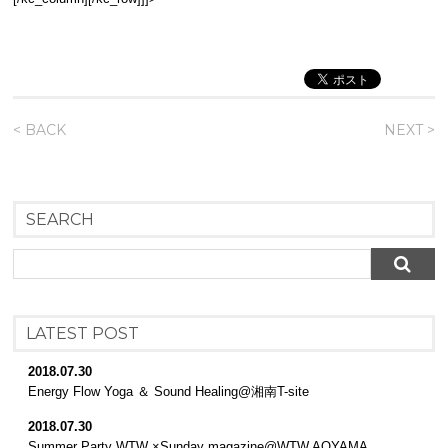
< BACK
NEXT >
SEARCH
LATEST POST
2018.07.30
Energy Flow Yoga ＆ Sound Healing@湘南T-site
2018.07.30
Summer Party WTW ×Sunday magazine@WTW AOYAMA