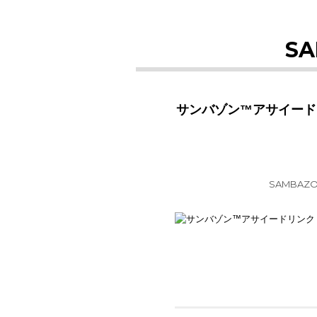
SA
サンバゾン™アサイードリ
SAMBAZO