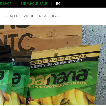
NE SHOP
|
B2B WHOLE SALE
|
EG
E & AGENT
WHOLE SALE/CONTACT