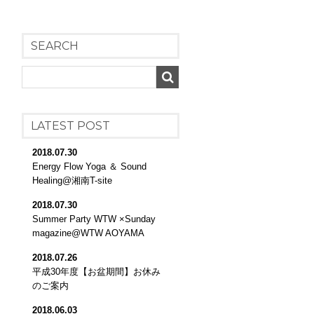
SEARCH
LATEST POST
2018.07.30
Energy Flow Yoga ＆ Sound
Healing@湘南T-site
2018.07.30
Summer Party WTW ×Sunday
magazine@WTW AOYAMA
2018.07.26
平成30年度【お盆期間】お休み
のご案内
2018.06.03