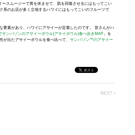
イースムージーで胃を休ませて、肌を回復させるにはもってこい
ック系のお店が多く立地するハワイにはもってこいのフルーツで
々な要素があり、ハワイにアサイーが定着したのです。 皆さんがハ
でサンバゾンのアサイーボウル(アサイボウル)食べ歩きMAP
」を
個性が出たアサイーボウルを食べ比べて、
サンバゾン™のアサイー
NEXT >