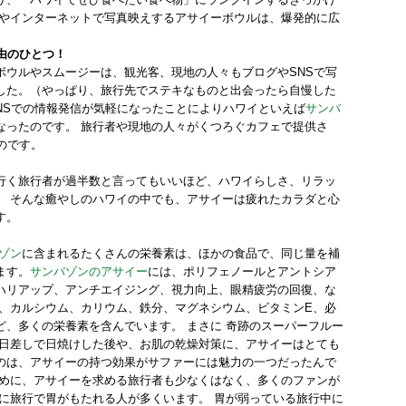
ミやインターネットで写真映えするアサイーボウルは、爆発的に広
由のひとつ！
ボウルやスムージーは、観光客、現地の人々もブログやSNSで写
した。（やっぱり、旅行先でステキなものと出会ったら自慢した
NSでの情報発信が気軽になったことによりハワイといえば
サンバ
なったのです。 旅行者や現地の人々がくつろぐカフェで提供さ
のです。
行く旅行者が過半数と言ってもいいほど、ハワイらしさ、リラッ
。 そんな癒やしのハワイの中でも、アサイーは疲れたカラダと心
す。
ゾン
に含まれるたくさんの栄養素は、ほかの食品で、同じ量を補
ます。
サンバゾンのアサイー
には、ポリフェノールとアントシア
ハリアップ、アンチエイジング、視力向上、眼精疲労の回復、な
も、カルシウム、カリウム、鉄分、マグネシウム、ビタミンE、必
ど、多くの栄養素を含んでいます。 まさに 奇跡のスーパーフルー
い日差しで日焼けした後や、お肌の乾燥対策に、アサイーはとても
のは、アサイーの持つ効果がサファーには魅力の一つだったんで
ために、アサイーを求める旅行者も少なくはなく、多くのファンが
特に旅行で胃がもたれる人が多くいます。 胃が弱っている旅行中に