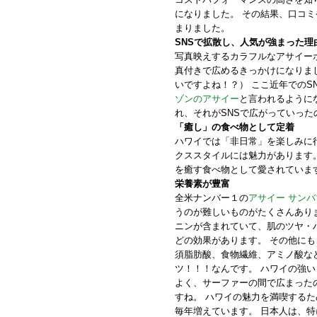
になりました。 その結果、口コ
まりました。
SNSで拡散し、人気が強まった理
写真映えするカラフルなアサイー
真付きで広めるきっかけになりま
いですよね！？） ここ近年でのS
ゾンのアサイー
と言われるように
れ、それがSNSで広がっていった
「癒し」の食べ物として定着
ハワイでは「非日常」を楽しみに
クススタイルには魅力があります
を癒す食べ物として愛されていま
栄養素が豊富
全米ナンバー１の
アサイー サンバ
うのが難しいものがたくさんあり
ニンが含まれていて、肌のツヤ・
どの効果があります。 その他に
須脂肪酸、食物繊維、アミノ酸な
ツ！！！なんです。 ハワイの強
よく、サーファーの間で広まった
すね。 ハワイの魅力を満喫する
毎年増えています。 日本人は、