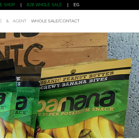
NE SHOP
|
B2B WHOLE SALE
|
EG
E & AGENT
WHOLE SALE/CONTACT