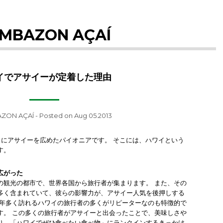
MBAZON AÇAÍ
イでアサイーが定着した理由
ZON AÇAÍ
- Posted on Aug 05.2013
イにアサイーを広めたパイオニアです。 そこには、ハワイという
す。
広がった
の観光の都市で、世界各国から旅行者が集まります。 また、その
多く含まれていて、彼らの影響力が、アサイー人気を後押しする
毎年多く訪れるハワイの旅行者の多くがリピーターなのも特徴的で
す。 この多くの旅行者がアサイーと出会ったことで、美味しさや
り、「ハワイでぜひ食べたい食べ物」にランクインするきっかけ