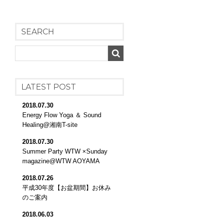
SEARCH
LATEST POST
2018.07.30
Energy Flow Yoga ＆ Sound
Healing@湘南T-site
2018.07.30
Summer Party WTW ×Sunday
magazine@WTW AOYAMA
2018.07.26
平成30年度【お盆期間】お休み
のご案内
2018.06.03