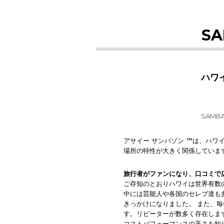
SA
ハワ
SAMBA
アサイー サンバゾン ™は、ハワ
場所の特性が大きく関係していま
旅行者がファンになり、口コミで
ご存知のとおりハワイは世界有数
中には芸能人や各国のセレブ達も
きっかけになりました。 また、
す。リピーターが数多く存在しま
コストパフォーマンスの高さを知