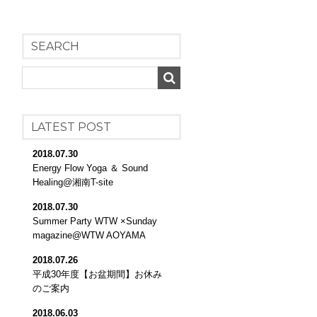
SEARCH
LATEST POST
2018.07.30
Energy Flow Yoga ＆ Sound
Healing@湘南T-site
2018.07.30
Summer Party WTW ×Sunday
magazine@WTW AOYAMA
2018.07.26
平成30年度【お盆期間】お休み
のご案内
2018.06.03