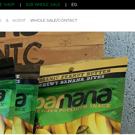
NE SHOP
|
B2B WHOLE SALE
|
EG
E & AGENT
WHOLE SALE/CONTACT