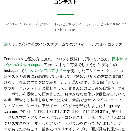
コンテスト
SAMBAZON AÇAÍ
,
アサイーレシピ
,
キャンペーン
,
レシピ
- Posted on
Feb 01.2015
Facebookをご覧の方に加え、ブログを観覧して頂いている方、
日本サン
バゾンの公式Instagram
アカウントをご存知でしょうか？ 実はこの
Instagramで
サンバゾン™のアサイー
を使用したアサイー・ボウル・コ
ンテストを過去に2回実施していまして、今後より多くの方にご参加頂
けるよう今回のブログにて紹介したいと思います。 第１回「アサイー・
ボウル・コンテスト」と題しまして、皆さんにはご自身の自慢のアサイ
ー・ボウルを投稿して頂きました。鮮やかなな色使いや個性が出ていて
本当に審査する私達も楽しかったです。景品ではサンバゾンのメイソ
ン・ジャー、シールにアサイー・パウダーが当たりました！ [gallery
columns="4" ids="3110,3108,3117,3121,3106,3114,3109,3115"] 第2回
「クリスマス・アサイー・ボウル・コンテスト」と題して、皆さんには
クリスマスをテーマとしたアサイー・ボウルを作って頂きました。テー
マがあったからこそ、皆さんのクリエイティブな一面が見られ凄かった